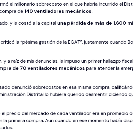
mó el millonario sobrecosto en el que habría incurrido el Dist
a compra de
140 ventiladores mecánicos.
do, y le costó a la capital
una pérdida de más de 1.600 m
,
criticó la “pésima gestión de la EGAT”, justamente cuando B
, y a raíz de mis denuncias, le impuso un primer hallazgo fisca
compra de 70 ventiladores mecánicos
para atender la emerg
 pasado denunció sobrecostos en esa misma compra, calificán
ministración Distrital lo hubiera querido desmentir diciend
que el precio del mercado de cada ventilador era en promedio
n la primera compra. Aun cuando en ese momento había dispo
arlos.