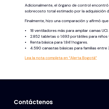
Adicionalmente, el órgano de control encontró
sobrecosto total estimado por la adquisición 
Finalmente, hizo una comparación y afirmó que 
• 18 ventiladores más para ampliar camas UCI.
• 2.852 tabletas o 1.693 portátiles para niños 
• Renta básica para 1.841 hogares.
• 4.590 canastas básicas para familias entre 
Lea la nota completa en “Alerta Bogotá”
Contáctenos