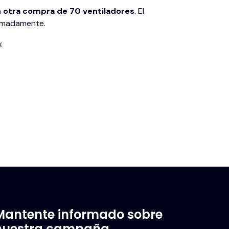
n otra compra de 70 ventiladores
. El
oximadamente.
:
Mantente informado sobre
nuestra campaña