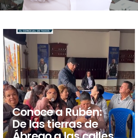
Conoce a
Rubén
:
De las tierras de
Ábrego a las calles