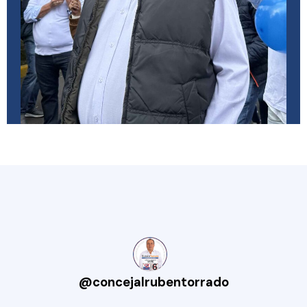
@
concejalrubentorrado