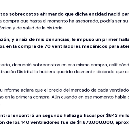
stos sobrecostos afirmando que dicha entidad nació para
ca compra que hasta el momento ha asesorado, podría ser su 
mica y de salud de la historia.
azón, y a raíz de mis denuncias, le impuso un primer hall
tos en la compra de 70 ventiladores mecánicos para aten
pasado, denunció sobrecostos en esa misma compra, calificándo
stración Distrital lo hubiera querido desmentir diciendo qu
 su informe aclara que el precio del mercado de cada ventilad
no en la primera compra. Aún cuando en ese momento había di
.
ntrol encontró un segundo hallazgo fiscal por $643 mill
ión de los 140 ventiladores fue de $1.673.000.000, apr