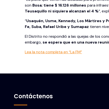
son
Bosa; tiene $ 16.126 millones
para infrae
Teusaquillo ni siquiera alcanzan el 4 %
“, exp
“
Usaquén, Usme, Kennedy, Los Mártires y Pu
Fe, Suba, Rafael Uribe y Sumapaz
tienen nive
El Distrito no respondió a las quejas de los co
embargo,
se espera que en una nueva reunió
Lea la nota completa en “La FM”
Contáctenos