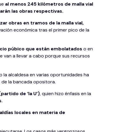
que
al menos 245 kilómetros de malla vial
arán las obras respectivas.
zar obras en tramos de la malla vial,
ivación económica tras el primer pico de la
pacio púbico que están embolatados
o en
e van a llevar a cabo porque sus recursos
 la alcaldesa en varias oportunidades ha
e de la bancada opositora.
partido de ‘la U’)
, quien hizo énfasis en la
s.
aldías locales en materia de
n ejecutarse. Los casos más vergonzosos