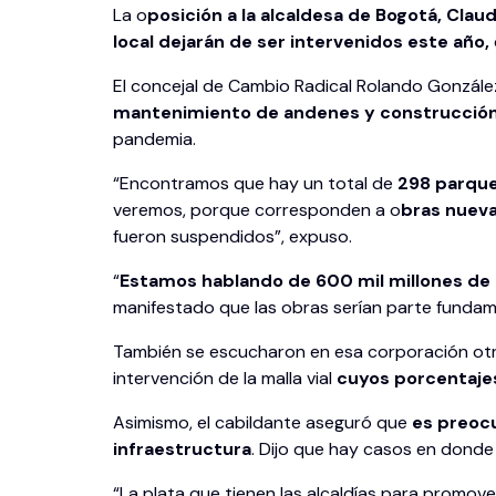
La o
posición a la alcaldesa de Bogotá, Clau
local dejarán de ser intervenidos este año,
El concejal de Cambio Radical Rolando González 
mantenimiento de andenes y construcción 
pandemia.
“Encontramos que hay un total de
298 parques
veremos, porque corresponden a o
bras nuev
fueron suspendidos”, expuso.
“
Estamos hablando de 600 mil millones de 
manifestado que las obras serían parte fundame
También se escucharon en esa corporación otr
intervención de la malla vial
cuyos porcentajes
Asimismo, el cabildante aseguró que
es preocu
infraestructura
. Dijo que hay casos en donde
“La plata que tienen las alcaldías para promov