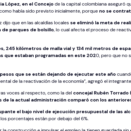
dia López, en el Concejo
de la capital colombiana aseguró 
como había sido previsto inicialmente, porque
no se contrat
dijo que en las alcaldías locales
se eliminó la meta de reali
de parques de bolsillo
, lo cual afecta el proceso de react
, 245 kilómetros de malla vial y 134 mil metros de es
as que estaban programadas en este 202
0, pero que no s
pesos que se están dejando de ejecutar este año
cuando
ntal de la reactivación de la economía”, agregó el integrant
as voces al respecto, como la del
concejal Rubén Torrado (
 de la actual administración comparó con los anteriore
pante el bajo nivel de ejecución presupuestal de las alc
 los porcentajes están por debajo del 6%.
er la construcción e impulsar el empleo la tienen guardada si