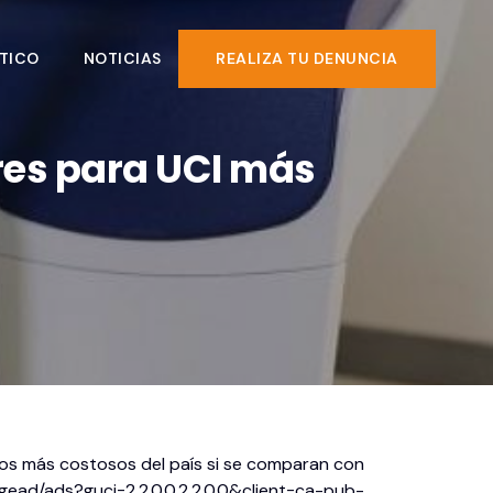
TICO
NOTICIAS
REALIZA TU DENUNCIA
res para UCI más
 los más costosos del país si se comparan con
agead/ads?guci=2.2.0.0.2.2.0.0&client=ca-pub-