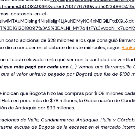
tname=4450849391&adk=3793776769&adf=323486041&pi=
-mas-costosos-en-el-
iwiMTAuMCIsIng4NiIsIiIsIjg4LjAuNDMyNC4xMDQiLFtdXQ..&
T%3D1612018097%3AS%3DALNI_MY7q4tFYs3vvbdN_x7ubYKSZ
un costo adicional de $28 millones a los que consiguió Barranq
ico dio a conocer en el debate de este miércoles, según
RcnRa
e el costo elevado tenía qué ver con la cantidad de ventilad
ial que más pagó por cada uno
(…) Vemos que Barranquilla 
que el valor unitario pagado por Bogotá que fue de $108 m
te indican que Bogotá hizo las compras por $108 millones ca
l Huila en poco más de $78 millones; la Gobernación de Cundin
ción de Antioquia por $99 millones.
naciones de Valle, Cundinamarca, Antioquia, Huila y Córdoba
misma excusa de Bogotá de la escasez en el mercado intern