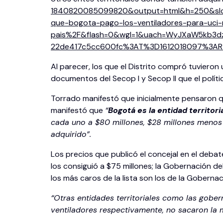
1840820085099820&output=html&h=250&slo
que-bogota-pago-los-ventiladores-para-uci
pais%2F&flash=0&wgl=1&uach=WyJXaW5kb3dzI
22de417c5cc600fc%3AT%3D1612018097%3AR
Al parecer, los que el Distrito compró tuvieron 
documentos del Secop I y Secop II que el polít
Torrado manifestó que inicialmente pensaron qu
manifestó que
“
Bogotá es la entidad territor
cada uno a $80 millones, $28 millones menos 
adquirido”.
Los precios que publicó el concejal en el deba
los consiguió a $75 millones; la Gobernación de
los más caros de la lista son los de la Goberna
“Otras entidades territoriales como las gober
ventiladores respectivamente, no sacaron la 