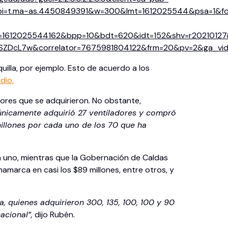
t.ma~as.4450849391&w=300&lmt=1612025544&psa=1&for
dt=1612025544162&bpp=10&bdt=620&idt=152&shv=r2021012
DcL7w&correlator=7675981804122&frm=20&pv=2&ga_vid
uilla, por ejemplo. Esto de acuerdo a los
dio.
ores que se adquirieron. No obstante,
únicamente adquirió 27 ventiladores y compró
illones por cada uno de los 70 que ha
da uno, mientras que la Gobernación de Caldas
amarca en casi los $89 millones, entre otros, y
, quienes adquirieron 300, 135, 100, 100 y 90
acional”,
dijo Rubén.