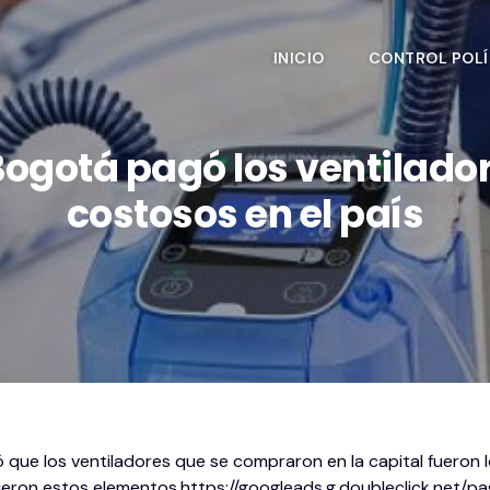
INICIO
CONTROL POLÍ
ogotá pagó los ventilado
costosos en el país
 que los ventiladores que se compraron en la capital fueron
ieron estos elementos.
https://googleads.g.doubleclick.net/p