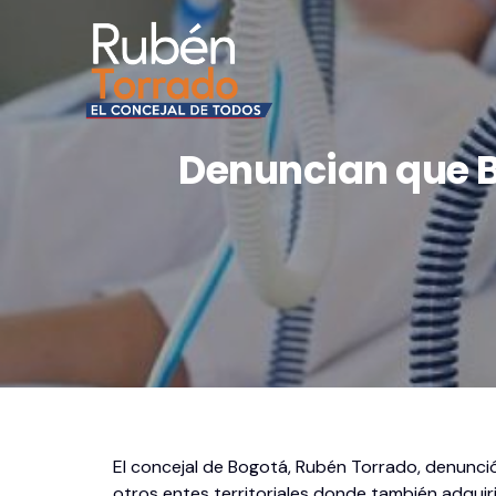
Denuncian que B
El concejal de Bogotá, Rubén Torrado, denunció
otros entes territoriales donde también adquir