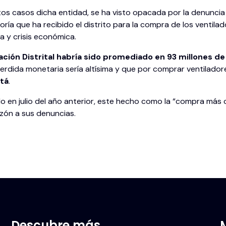
s casos dicha entidad, se ha visto opacada por la denuncia d
soría que ha recibido el distrito para la compra de los ventil
 y crisis económica.
ración Distrital habría sido promediado en 93 millones d
 perdida monetaria sería altísima y que por comprar ventilado
tá
.
 en julio del año anterior, este hecho como la “compra más c
azón a sus denuncias.
Descubre más