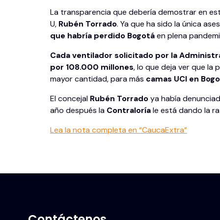
La transparencia que debería demostrar en esto
U,
Rubén Torrado
. Ya que ha sido la única ase
que habría perdido Bogotá
en plena pandemia
Cada ventilador solicitado por la Administ
por 108.000 millones
, lo que deja ver que la
mayor cantidad, para más
camas UCI en Bogo
El concejal
Rubén Torrado
ya había denunciado
año después la
Contraloría
le está dando la r
Lea la nota completa en “CaucaExtra”
Contáctenos