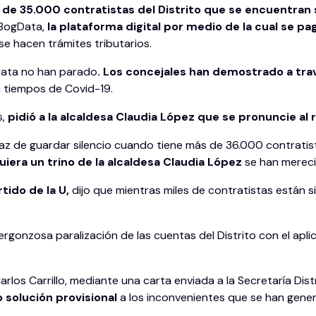
 de 35.000 contratistas del Distrito que se encuentran
 BogData,
la plataforma digital por medio de la cual se pag
e hacen trámites tributarios.
Data no han parado
. Los concejales han demostrado a tra
n tiempos de Covid-19.
s,
pidió a la alcaldesa Claudia López que se pronuncie al
paz de guardar silencio cuando tiene más de 36.000 contrati
quiera un trino de la alcaldesa Claudia López
se han mereci
tido de la U,
dijo que mientras miles de contratistas están s
ergonzosa paralización de las cuentas del Distrito con el apl
rlos Carrillo, mediante una carta enviada a la Secretaría Dist
o solución provisional
a los inconvenientes que se han gene