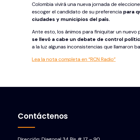
Colombia vivirá una nueva jornada de eleccion
escoger el candidato de su preferencia
para q
ciudades y municipios del país.
Ante esto, los ánimos para finiquitar un nuev
se llevó a cabe un debate de control políti
a la luz algunas inconsistencias que llamaron b
Lea la nota completa en “RCN Radio”
Contáctenos
Dirección: Diagonal 34 Bis # 17 – 90