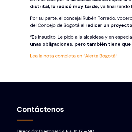
distrital, lo radicó muy tarde,
ya finalizando
Por su parte, el concejal Rubén Torrado, vocero
del Concejo de Bogotá al
radicar un proyect
“Es inaudito. Le pido a la alcaldesa y en especi
unas obligaciones, pero también tiene que
Lea la nota completa en “Alerta
Bogotá
“
Contáctenos
Dirección: Diagonal 34 Bis # 17 – 90