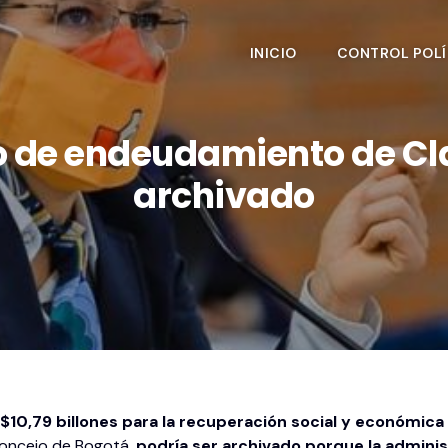
INICIO
CONTROL POLÍ
o de endeudamiento de Cla
archivado
,79 billones para la recuperación social y económica de
 Concejo de Bogotá,
podría ser archivado porque la adminis