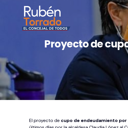
Proyecto de cup
El proyecto de
cupo de endeudamiento por $10
últimos días por la alcaldesa Claudia López al