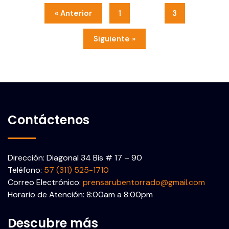
« Anterior
1
2
3
Siguiente »
Contáctenos
Dirección: Diagonal 34 Bis # 17 – 90
Teléfono:
57 (311) 525-1710
Correo Electrónico:
prensarubentorrado@gmail.com
Horario de Atención: 8:00am a 8:00pm
Descubre más