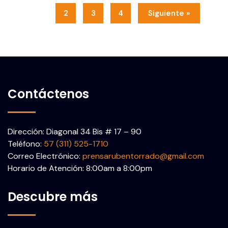
1
2
3
4
Siguiente »
Contáctenos
Dirección: Diagonal 34 Bis # 17 – 90
Teléfono:
57 (311) 525-1710
Correo Electrónico:
prensarubentorrado@gmail.com
Horario de Atención: 8:00am a 8:00pm
Descubre más