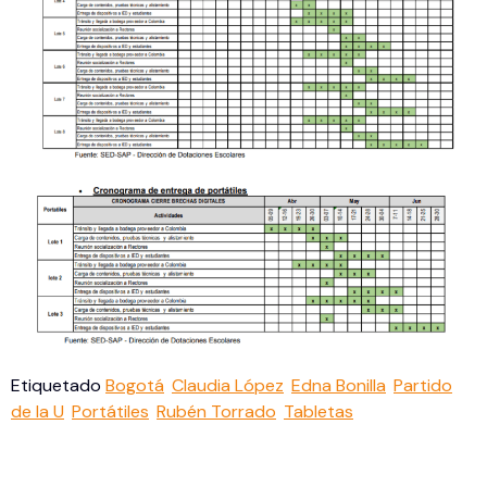
Etiquetado
Bogotá
Claudia López
Edna Bonilla
Partido
de la U
Portátiles
Rubén Torrado
Tabletas