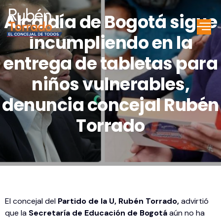
Alcaldía de Bogotá sigue
incumpliendo en la
entrega de tabletas para
niños vulnerables,
denuncia concejal Rubén
Torrado
El concejal del
Partido de la U, Rubén Torrado,
advirtió
que la
Secretaría de Educación de Bogotá
aún no ha