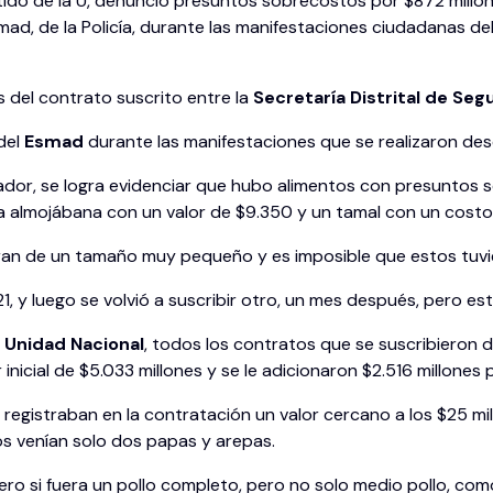
tido de la U, denunció presuntos sobrecostos por $872 millo
mad, de la Policía, durante las manifestaciones ciudadanas de
es del contrato suscrito entre la
Secretaría Distrital de Seg
 del
Esmad
durante las manifestaciones que se realizaron desd
lador, se logra evidenciar que hubo alimentos con presuntos
na almojábana con un valor de $9.350 y un tamal con un costo
an de un tamaño muy pequeño y es imposible que estos tuvier
, y luego se volvió a suscribir otro, un mes después, pero est
a Unidad Nacional
, todos los contratos que se suscribieron d
inicial de $5.033 millones y se le adicionaron $2.516 millones 
e registraban en la contratación un valor cercano a los $25 m
os venían solo dos papas y arepas.
ro si fuera un pollo completo, pero no solo medio pollo, com