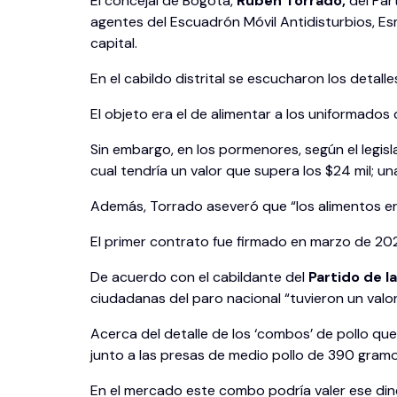
El concejal de Bogotá,
Rubén Torrado,
del Par
agentes del Escuadrón Móvil Antidisturbios, Es
capital.
En el cabildo distrital se escucharon los detall
El objeto era el de alimentar a los uniformados
Sin embargo, en los pormenores, según el legis
cual tendría un valor que supera los $24 mil; u
Además, Torrado aseveró que “los alimentos er
El primer contrato fue firmado en marzo de 2021
De acuerdo con el cabildante del
Partido de l
ciudadanas del paro nacional “tuvieron un valor 
Acerca del detalle de los ‘combos’ de pollo qu
junto a las presas de medio pollo de 390 gram
En el mercado este combo podría valer ese dine