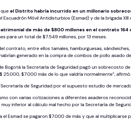
 que
el Distrito habría incurrido en un millonario sobre
 Escuadrón Móvil Antidisturbios (Esmad) y de la brigada XIII 
atrimonial de más de $800 millones en el contrato 164
nes para un total de $7.549 millones, por 13 meses.
 del contrato, entre ellos tamales, hamburguesas, sándwiches
abrían generado en la compra de combos de pollo asado de 
l de Bogotá la Secretaría de Seguridad pagó un sobrecosto d
 25.000, $7.000 más de lo que valdría normalmente”, afirmó.
 la Secretaría de Seguridad por el supuesto estudio de mercado
ismo con varias cotizaciones a diferentes asaderos reconocido
uy inferior al cálculo mal hecho por la Secretaría de Seguri
 el Esmad se pagaron $7.000 de más y que al multiplicarse p