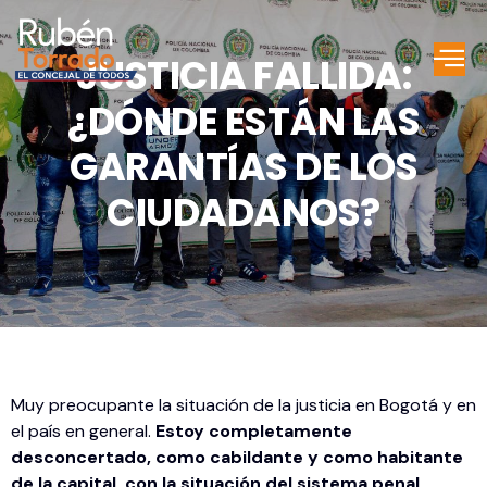
JUSTICIA FALLIDA:
¿DÓNDE ESTÁN LAS
GARANTÍAS DE LOS
CIUDADANOS?
Muy preocupante la situación de la justicia en Bogotá y en
el país en general.
Estoy completamente
desconcertado, como cabildante y como habitante
de la capital, con la situación del sistema penal