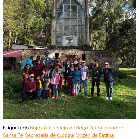
Etiquetado
Bogotá
Concejo de Bogotá
Localidad de
Santa Fe
Secretaría de Cultura
Virgen de Fátima