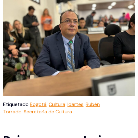
Etiquetado
Bogotá
Cultura
Idartes
Rubén
Torrado
Secretaría de Cultura